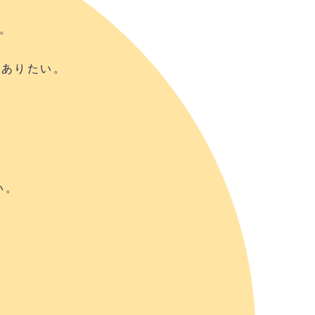
。
でありたい。
」
い。