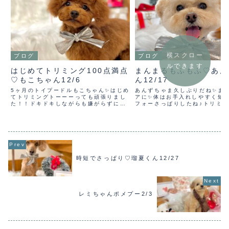
横スクロー
ブログ
ブログ
ルできます
はじめてトリミング100点満点
まんまるもふもふ♡あん
♡もこちゃん12/6
ん12/17
5ヶ月のトイプードルもこちゃん✨はじめ
あんずちゃま久しぶりだね✨ま
てトリミングトーーーっても頑張りまし
アに✨体はお手入れしやすく短
た！！ドキドキしながらも嫌がらずに頑
フォーさっぱりしたね♪トリミ
張ってくれたよ(*´▽｀*)もこさまおりこ
りはお膝の上に(*´▽｀*)不安
うさんで100点満点はなまるッ！！
耐えてるからお写真はブレブレ(
Beforeかわいい目が見えたねぇ✨✨トリ
も、とってもいい顔してるから
ミングはずっ...
時短でさっぱり♡瑠夏くん12/27
レミちゃんポメプー2/3